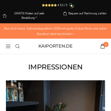
Direkt
4.53 / 5
zum
Inhalt
GRATIS Proben auf jede
Bequem auf Rechnung zahlen
Bestellung *
Nur noch heute: Geburtstagsaktion 2026 mit gratis Dubai Musk und vielen
Bundles! Jetzt hier klicken ››
0
KAIPORTEN.DE
Navigation
IMPRESSIONEN