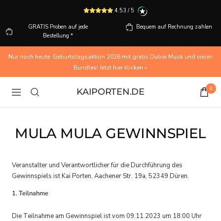
Skip
4.53 / 5
to
content
GRATIS Proben auf jede
Bequem auf Rechnung zahlen
Bestellung *
Nur noch heute: Geburtstagsaktion 2026 mit gratis Dubai Musk und vielen
Bundles! Jetzt hier klicken ››
0
KAIPORTEN.DE
Navigation
MULA MULA GEWINNSPIEL
Veranstalter und Verantwortlicher für die Durchführung des
Gewinnspiels ist Kai Porten, Aachener Str. 19a, 52349 Düren.
1. Teilnahme
Die Teilnahme am Gewinnspiel ist vom 09.11.2023 um 18:00 Uhr