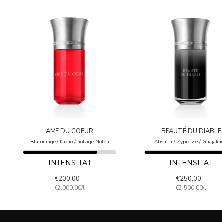
AME DU COEUR
BEAUTÉ DU DIABLE
Blutorange / Kakao / holzige Noten
Absinth / Zypresse / Guajakh
INTENSITÄT
INTENSITÄT
Sale
Sale
€200,00
€250,00
€2.000,00
/
l
€2.500,00
/
l
price
price