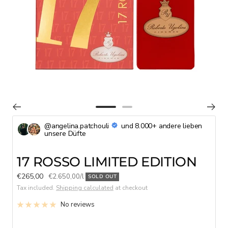
Go
Go
to
to
@angelina.patchouli
und 8.000+ andere lieben
unsere Düfte
slide
slide
1
2
17 ROSSO LIMITED EDITION
Sale
€265,00
€2.650,00
/
l
SOLD OUT
price
Tax included.
Shipping calculated
at checkout
No reviews