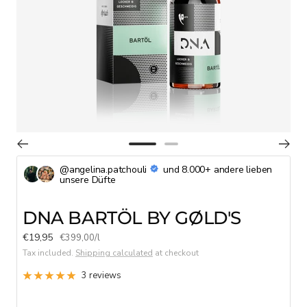
Go
Go
to
to
@angelina.patchouli
und 8.000+ andere lieben
unsere Düfte
slide
slide
1
2
DNA BARTÖL BY GØLD'S
Sale
€19,95
€399,00
/
l
price
Tax included.
Shipping calculated
at checkout
3 reviews