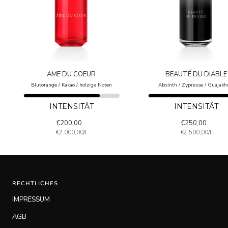
AME DU COEUR
BEAUTÉ DU DIABLE
Blutorange / Kakao / holzige Noten
Absinth / Zypresse / Guajakh
INTENSITÄT
INTENSITÄT
Sale
Sale
€200,00
€250,00
€2.000,00
/
l
€2.500,00
/
l
price
price
RECHTLICHES
IMPRESSUM
AGB