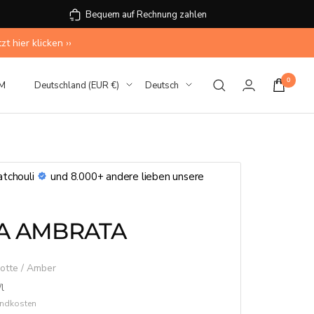
Bequem auf Rechnung zahlen
 hier klicken ››
0
Land/Region
Sprache
M
Deutschland (EUR €)
Deutsch
tchouli
und 8.000+ andere lieben unsere
A AMBRATA
otte / Amber
/
l
sandkosten