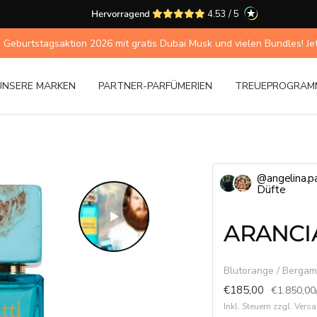
Hervorragend
4.53 / 5
 Geburtstagsaktion 2026 mit gratis Dubai Musk und vielen Bundles! Jetzt
UNSERE MARKEN
PARTNER-PARFÜMERIEN
TREUEPROGRAM
@angelina.pa
Düfte
ARANCI
Blutorange / Bergam
Angebotspreis
€185,00
€1.850,00
Inkl. Steuern zzgl. Ver