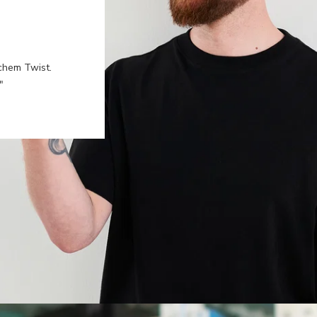
chem Twist.
"