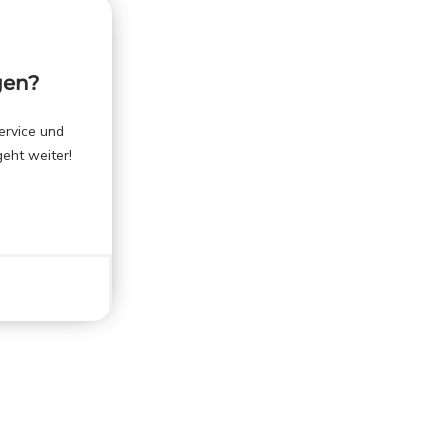
gen?
ervice und
geht weiter!