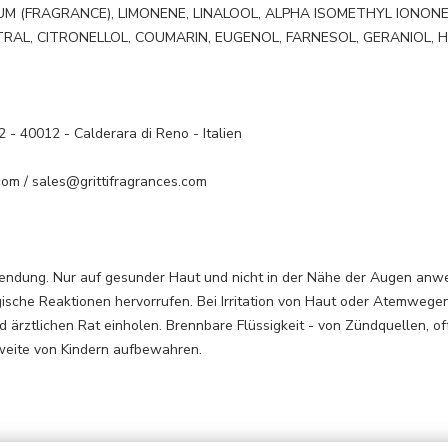
UM (FRAGRANCE), LIMONENE, LINALOOL, ALPHA ISOMETHYL IONONE
ITRAL, CITRONELLOL, COUMARIN, EUGENOL, FARNESOL, GERANIOL,
2 - 40012 - Calderara di Reno - Italien
com / sales@grittifragrances.com
endung. Nur auf gesunder Haut und nicht in der Nähe der Augen anw
gische Reaktionen hervorrufen. Bei Irritation von Haut oder Atemwe
 ärztlichen Rat einholen. Brennbare Flüssigkeit - von Zündquellen, o
weite von Kindern aufbewahren.