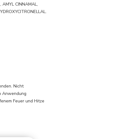
, AMYL CINNAMAL,
 HYDROXYCITRONELLAL.
enden. Nicht
gen Anwendung
ffenem Feuer und Hitze