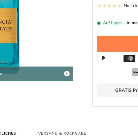
Noch k
Auf Lager
-
in ma
m.
GRATIS Pr
TLICHES
VERSAND & RÜCKGABE