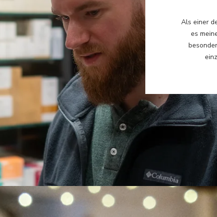
Als einer d
es meine
besonder
einz