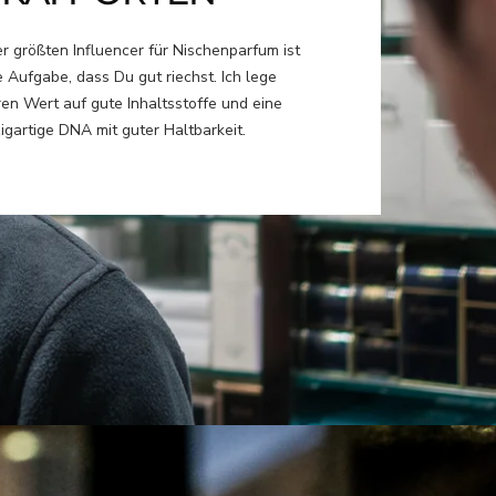
er größten Influencer für Nischenparfum ist
 Aufgabe, dass Du gut riechst. Ich lege
en Wert auf gute Inhaltsstoffe und eine
igartige DNA mit guter Haltbarkeit.