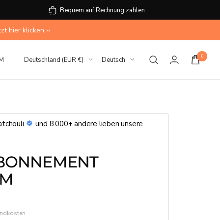
Bequem auf Rechnung zahlen
 hier klicken ››
0
Land/Region
Sprache
M
Deutschland (EUR €)
Deutsch
tchouli
und 8.000+ andere lieben unsere
ABONNEMENT
UM
sandkosten