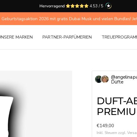
Hervorragend
4.53 / 5
 Geburtstagsaktion 2026 mit gratis Dubai Musk und vielen Bundles! Jetzt
UNSERE MARKEN
PARTNER-PARFÜMERIEN
TREUEPROGRAM
@angelina.pa
Düfte
DUFT-
PREMI
Angebotspreis
€149,00
Inkl. Steuern zzgl. Ver