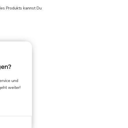
 des Produkts kannst Du
gen?
ervice und
geht weiter!