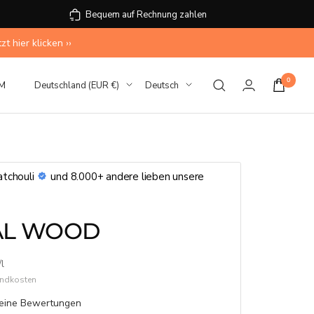
Bequem auf Rechnung zahlen
 hier klicken ››
0
Land/Region
Sprache
M
Deutschland (EUR €)
Deutsch
tchouli
und 8.000+ andere lieben unsere
AL WOOD
/
l
sandkosten
eine Bewertungen