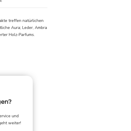
E
kte treffen natürlichen
liche Aura; Leder, Ambra
erter Holz-Parfums.
gen?
ervice und
geht weiter!