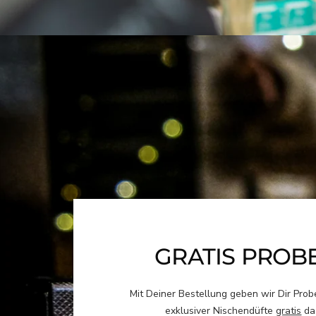
GRATIS PROB
Mit Deiner Bestellung geben wir Dir Pro
exklusiver Nischendüfte
gratis
da