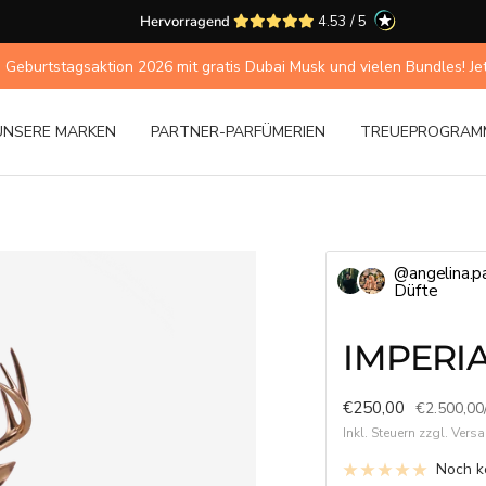
Hervorragend
4.53 / 5
 Geburtstagsaktion 2026 mit gratis Dubai Musk und vielen Bundles! Jetzt
UNSERE MARKEN
PARTNER-PARFÜMERIEN
TREUEPROGRAM
@angelina.pa
Düfte
IMPERI
Angebotspreis
€250,00
€2.500,00
Inkl. Steuern zzgl. Ver
Noch k