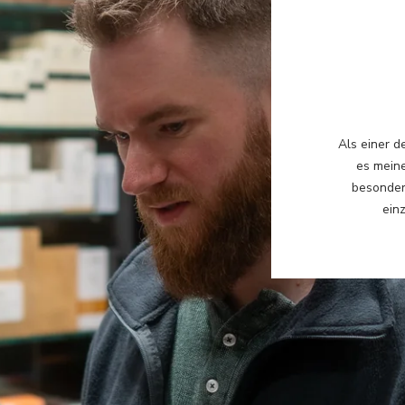
Als einer d
es meine
besonder
einz