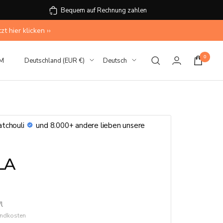
Bequem auf Rechnung zahlen
 hier klicken ››
0
Land/Region
Sprache
M
Deutschland (EUR €)
Deutsch
tchouli
und 8.000+ andere lieben unsere
LA
/
l
sandkosten