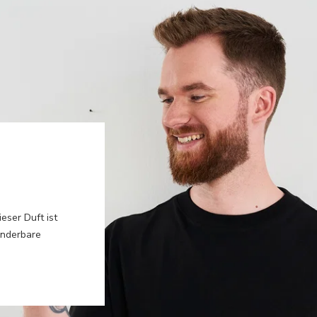
eser Duft ist
underbare