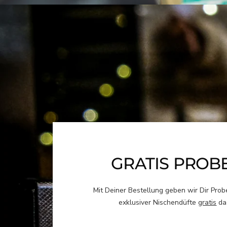
GRATIS PROB
Mit Deiner Bestellung geben wir Dir Pro
exklusiver Nischendüfte
gratis
da