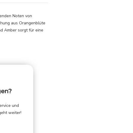
ebenden Noten von
ischung aus Orangenblüte
d Amber sorgt für eine
gen?
ervice und
geht weiter!