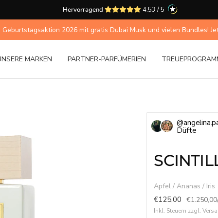
Hervorragend
4.53 / 5
 Geburtstagsaktion 2026 mit gratis Dubai Musk und vielen Bundles! Jetzt
UNSERE MARKEN
PARTNER-PARFÜMERIEN
TREUEPROGRAM
@angelina.pa
Düfte
SCINTIL
Apfel / Ananas / Iris
Angebotspreis
€125,00
€1.250,00
Inkl. Steuern zzgl. Ver