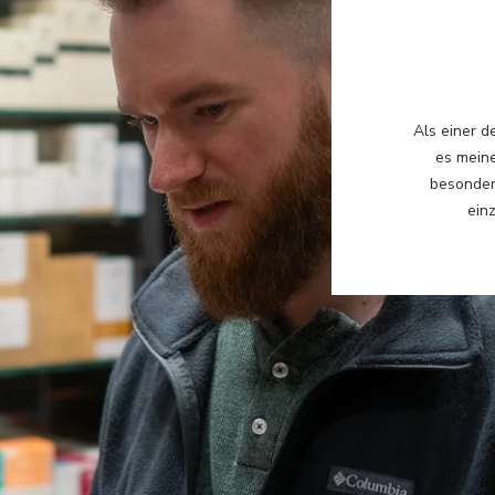
Als einer d
es meine
besonder
einz